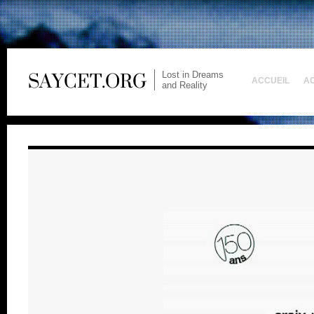
Lost in Dreams
ACCUEIL
A
and Reality