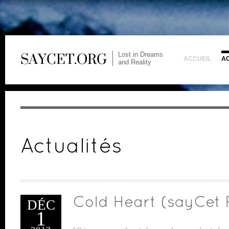
Lost in Dreams
ACCUEIL
A
and Reality
DÉC
1