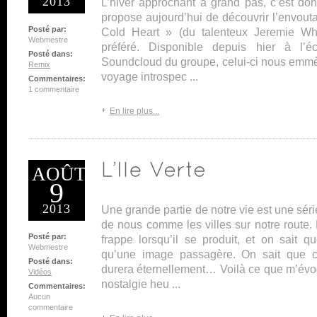
2013
L’hiver approchant à grand pas, c’est do
propose aujourd’hui de découvrir l’envouta
Posté par:
Cold Heart » (du talenteux Jeremie Whis
Webmestre
préféré. Disponible depuis hier à l’éc
Posté dans:
Soundcloud du groupe, celui-ci nous emmè
Remix
voyage introspec ...
Commentaires:
1 commentaire
En lire plus...
AOÛT
9
2013
Une grande partie de notre vie est une sér
de nous comme les villes sur notre route.
Posté par:
frappe lorsqu’il se produit, et on sait q
Webmestre
qu’une image passagère. On sait que 
Posté dans:
durera éternellement… Voilà ce que m’évoq
Vidéos
nostalgie heu ...
Commentaires:
Aucun
commentaire