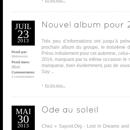
En lire plus...
JUIL
23
2013
Très peu d’informations ont jusqu’à prése
prochain album du groupe, le troisième 
Posté par:
Prévu initialement pour cet automne, celui
Webmestre
2014, marquant par la même occasion le re
Posté dans:
manquerai, bien évidemment, pas de vous t
Album
Say ...
Commentaires:
2 commentaires
En lire plus...
MAI
30
2013
Chez « Saycet.Org - Lost in Dreams and